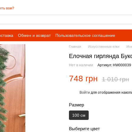
ить вам?
оставка
Обмен и возврат
Пользовательское соглашение
Главная
Искусственные елки
Иск
Елочная гирлянда Бук
Нет в наличии
Артикул: HW000039
748 грн
1 010 грн
Войти
для отображения накопи
%
Размер
100 см
Выберите цвет