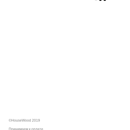
©HouseWood 2019
Принимаем к оплате