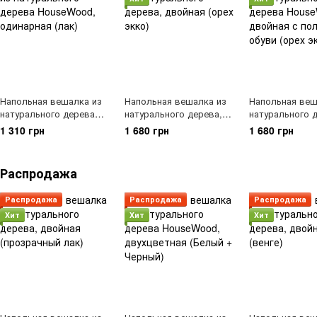
Напольная вешалка из
Напольная вешалка из
Напольная веш
натурального дерева
натурального дерева,
натурального 
HouseWood, одинарная
двойная (орех экко)
HouseWood, дв
1 310 грн
1 680 грн
1 680 грн
(лак)
полкой для обу
экко)
Распродажа
Распродажа
Распродажа
Распродажа
Хит
Хит
Хит