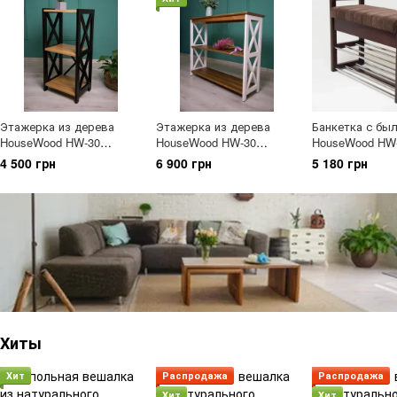
Этажерка из дерева
Этажерка из дерева
Банкетка с бы
HouseWood HW-30
HouseWood HW-30
HouseWood HW-
венге+лак 30х40х83см
комбинированная
ольхи Орех те
4 500 грн
6 900 грн
5 180 грн
ясень
100x85x33см
Хиты
Хит
Распродажа
Распродажа
Хит
Хит