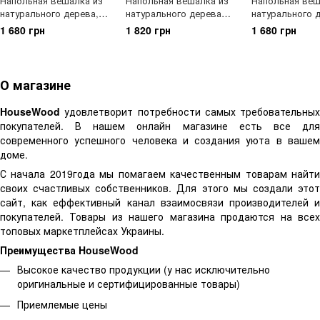
Напольная вешалка из
Напольная вешалка из
Напольная веш
натурального дерева,
натурального дерева
натурального 
двойная (прозрачный
HouseWood, двухцветная
двойная (венге
1 680 грн
1 820 грн
1 680 грн
лак)
(Белый + Черный)
О магазине
HouseWood
удовлетворит потребности самых требовательных
покупателей. В нашем онлайн магазине есть все для
современного успешного человека и создания уюта в вашем
доме.
С начала 2019года мы помагаем качественным товарам найти
своих счастливых собственников. Для этого мы создали этот
сайт, как еффективный канал взаимосвязи производителей и
покупателей. Товары из нашего магазина продаются на всех
топовых маркетплейсах Украины.
Преимущества HouseWood
Высокое качество продукции (у нас исключительно
оригинальные и сертифицированные товары)
Приемлемые цены