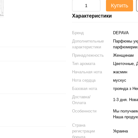
Купить
Характеристики
Бренд
DEPAVA
Дополнительные
Парфюмы укр
характеристики
парфюмерии.
Принадлежность
Женщинам
Тип аромата
Цветочные, 
Начальная нота
жасмин
Нота сердца
мускус
Базовая нота
троянда з Не
Доставка/
1-3 дня. Нов
Оплата
Особенности
Мы получаем
Наша продукц
Страна
регистрации
Украина
бренда