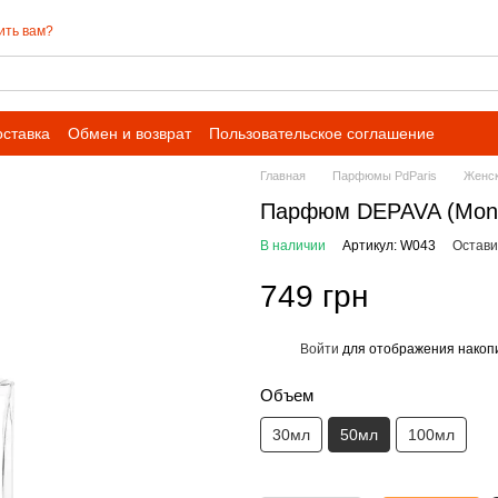
ить вам?
оставка
Обмен и возврат
Пользовательское соглашение
Главная
Парфюмы PdParis
Женс
Парфюм DEPAVA (Mont
В наличии
Артикул: W043
Остави
749 грн
Войти
для отображения накопи
%
Объем
30мл
50мл
100мл