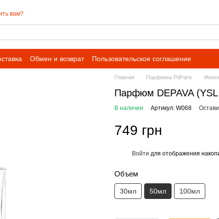
ить вам?
оставка
Обмен и возврат
Пользовательское соглашение
Главная
Парфюмы PdParis
Женс
Парфюм DEPAVA (YSL 
В наличии
Артикул: W068
Остави
749 грн
Войти
для отображения накопи
%
Объем
30мл
50мл
100мл