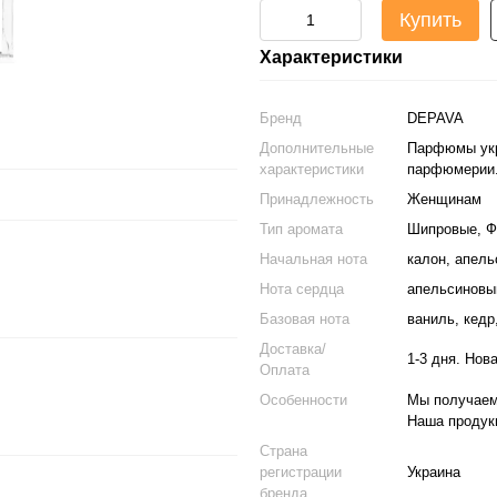
Купить
Характеристики
Бренд
DEPAVA
Дополнительные
Парфюмы укр
характеристики
парфюмерии.
Принадлежность
Женщинам
Тип аромата
Шипровые, Ф
Начальная нота
калон, апель
Нота сердца
апельсиновый
Базовая нота
ваниль, кедр
Доставка/
1-3 дня. Нов
Оплата
Особенности
Мы получаем
Наша продукц
Страна
регистрации
Украина
бренда