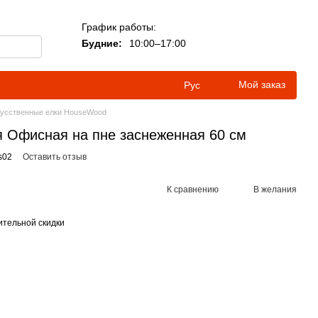
График работы:
Будние:
10:00–17:00
Мой заказ
Рус
усственные елки HouseWood
я Офисная на пне заснеженная 60 см
s02
Оставить отзыв
К сравнению
В желания
тельной скидки