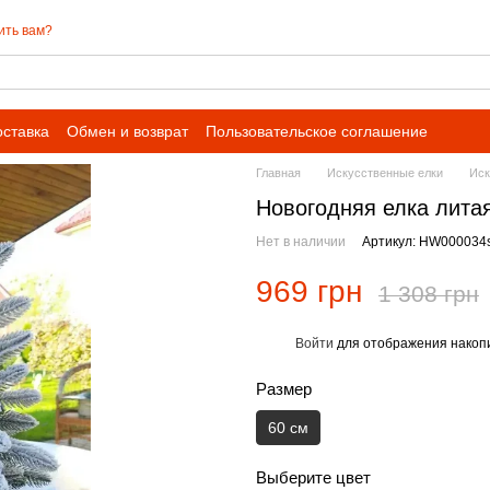
ить вам?
оставка
Обмен и возврат
Пользовательское соглашение
Главная
Искусственные елки
Иск
Новогодняя елка лита
Нет в наличии
Артикул: HW000034
969 грн
1 308 грн
Войти
для отображения накопи
%
Размер
60 см
Выберите цвет