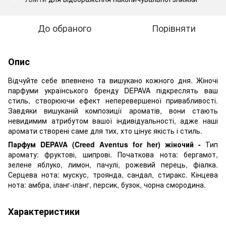
До обраного
Порівняти
Опис
Відчуйте себе впевнено та вишукано кожного дня. Жіночі
парфуми українського бренду DEPAVA підкреслять ваш
стиль, створюючи ефект неперевершеної привабливості.
Завдяки вишуканій композиції ароматів, вони стають
невидимим атрибутом вашої індивідуальності, адже наші
аромати створені саме для тих, хто цінує якість і стиль.
Парфум DEPAVA (Creed Aventus for her) жіночий -
Тип
аромату: фруктові, шипрові. Початкова нота: бергамот,
зелене яблуко, лимон, пачулі, рожевий перець, фіалка.
Серцева нота: мускус, троянда, сандал, стиракс. Кінцева
нота: амбра, іланг-іланг, персик, бузок, чорна смородина.
Характеристики