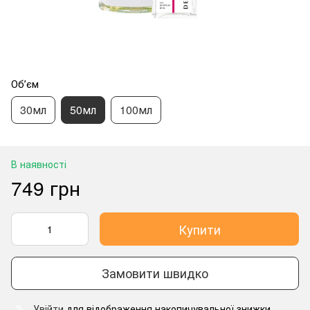
Обʼєм
30мл
50мл
100мл
В наявності
749 грн
Купити
Замовити швидко
Увійти
для відображення накопичувальної знижки
%