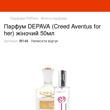
Парфуми PdParis
Жіночі парфуми
Парфум DEPAVA (Creed Aventus for
her) жіночий 50мл
Артикул:
W148
Написати відгук