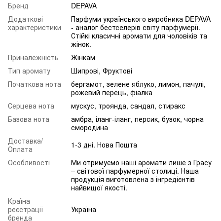
Бренд
DEPAVA
Додаткові
Парфуми українського виробника DEPAVA
характеристики
- аналог бестселерів світу парфумерії.
Стійкі класичні аромати для чоловіків та
жінок.
Приналежність
Жінкам
Тип аромату
Шипрові, Фруктові
Початкова нота
бергамот, зелене яблуко, лимон, пачулі,
рожевий перець, фіалка
Серцева нота
мускус, троянда, сандал, стиракс
Базова нота
амбра, іланг-іланг, персик, бузок, чорна
смородина
Доставка/
1-3 дні. Нова Пошта
Оплата
Особливості
Ми отримуємо наші аромати лише з Грасу
– світової парфумерної столиці. Наша
продукція виготовлена з інгредієнтів
найвищої якості.
Країна
реєстрації
Україна
бренда