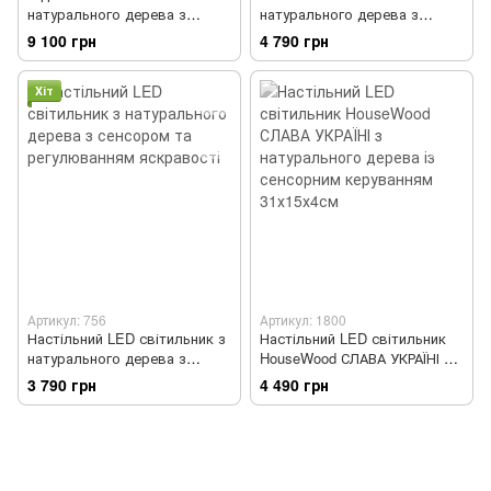
натурального дерева з
натурального дерева з
сенсором та регулюванням
сенсорним вимикачем
9 100 грн
4 790 грн
яскравості
Хіт
Артикул: 756
Артикул: 1800
Настільний LED світильник з
Настільний LED світильник
натурального дерева з
HouseWood СЛАВА УКРАЇНІ з
сенсором та регулюванням
натурального дерева із
3 790 грн
4 490 грн
яскравості
сенсорним керуванням
31х15х4см