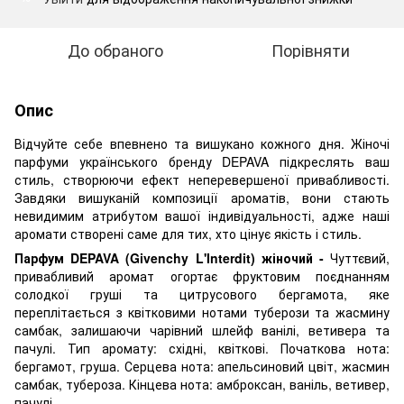
До обраного
Порівняти
Опис
Відчуйте себе впевнено та вишукано кожного дня. Жіночі
парфуми українського бренду DEPAVA підкреслять ваш
стиль, створюючи ефект неперевершеної привабливості.
Завдяки вишуканій композиції ароматів, вони стають
невидимим атрибутом вашої індивідуальності, адже наші
аромати створені саме для тих, хто цінує якість і стиль.
Парфум DEPAVA (Givenchy L'Interdit) жіночий -
Чуттєвий,
привабливий аромат огортає фруктовим поєднанням
солодкої груші та цитрусового бергамота, яке
переплітається з квітковими нотами туберози та жасмину
самбак, залишаючи чарівний шлейф ванілі, ветивера та
пачулі. Тип аромату: східні, квіткові. Початкова нота:
бергамот, груша. Серцева нота: апельсиновий цвіт, жасмин
самбак, тубероза. Кінцева нота: амброксан, ваніль, ветивер,
пачулі.