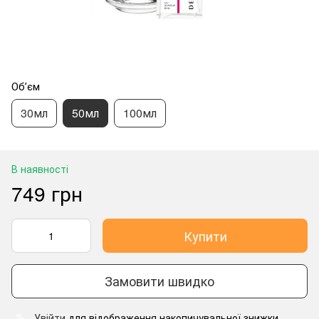
Обʼєм
30мл
50мл
100мл
В наявності
749 грн
Купити
Замовити швидко
Увійти
для відображення накопичувальної знижки
%