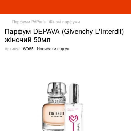
Парфуми PdParis
Жіночі парфуми
Парфум DEPAVA (Givenchy L'Interdit)
жіночий 50мл
Артикул:
W085
Написати відгук