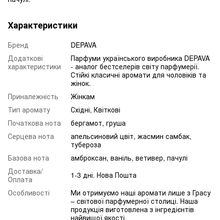
Характеристики
Бренд
DEPAVA
Додаткові
Парфуми українського виробника DEPAVA
характеристики
- аналог бестселерів світу парфумерії.
Стійкі класичні аромати для чоловіків та
жінок.
Приналежність
Жінкам
Тип аромату
Східні, Квіткові
Початкова нота
бергамот, груша
Серцева нота
апельсиновий цвіт, жасмин самбак,
тубероза
Базова нота
амброксан, ваніль, ветивер, пачулі
Доставка/
1-3 дні. Нова Пошта
Оплата
Особливості
Ми отримуємо наші аромати лише з Грасу
– світової парфумерної столиці. Наша
продукція виготовлена з інгредієнтів
найвищої якості.