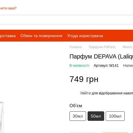
нити вам?
доставка
Обмін та повернення
Угода користувача
Головна
Парфуми PdParis
Жіноч
Парфум DEPAVA (Laliq
В наявності
Артикул: W141
Напис
749 грн
Увійти
для відображення накоп
%
Обʼєм
30мл
50мл
100мл