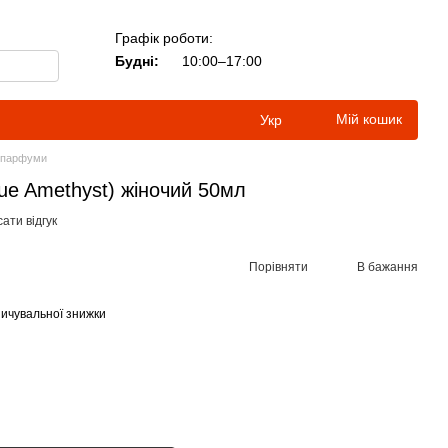
Графік роботи:
Будні:
10:00–17:00
Мій кошик
Укр
і парфуми
ue Amethyst) жіночий 50мл
ати відгук
Порівняти
В бажання
ичувальної знижки