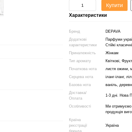
Купити
Характеристики
Бренд
DEPAVA
Додаткові
Парфуми украї
характеристики
Стійкі класичн
Приналежність
Жінкам
Тип аромату
Квіткові, Фрукт
Початкова нота
листя ожини, 
Серцева нота
іланг-іланг, лі
Базова нота
ваніль, деревн
Доставка/
1-3 дні. Нова 
Оплата
Особливості
Ми отримуємо 
продукція виго
Країна
реєстрації
Україна
бренда