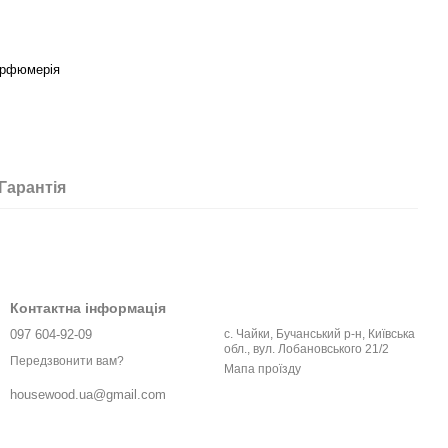
арфюмерія
Гарантія
Контактна інформація
097 604-92-09
с. Чайки, Бучанський р-н, Київська
обл., вул. Лобановського 21/2
Передзвонити вам?
Мапа проїзду
housewood.ua@gmail.com