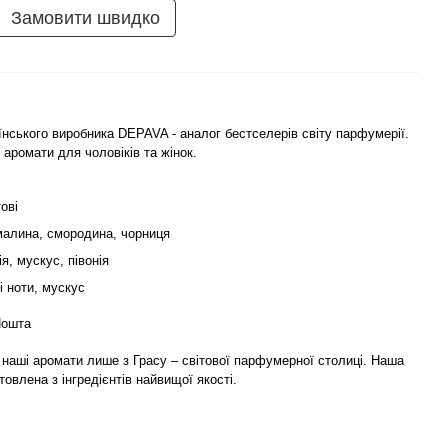
Замовити швидко
нського виробника DEPAVA - аналог бестселерів світу парфумерії.
і аромати для чоловіків та жінок.
ові
малина, смородина, чорниця
лія, мускус, півонія
і ноти, мускус
Пошта
наші аромати лише з Грасу – світової парфумерної столиці. Наша
товлена з інгредієнтів найвищої якості.