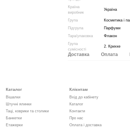
Країна
Україна
виробник
Група
Косметика і п
Підгрупа
Парфуми
Тара/упаковка
Флакон
Група
2. Крихке
сумісності
Доставка
Оплата
Каталог
Клієнтам
Вішалки
Вхід до кабінету
Штучні ялинки
Каталог
Таці, коврики та столики
Контакти
Банкетки
Про нас
Етажерки
Оплата і доставка