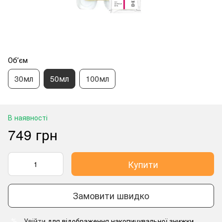
Обʼєм
30мл
50мл
100мл
В наявності
749 грн
Купити
Замовити швидко
Увійти
для відображення накопичувальної знижки
%