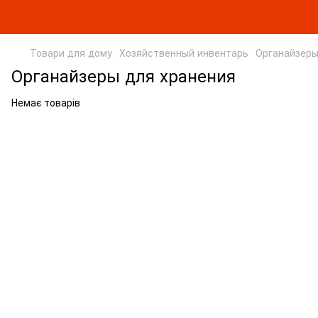
Товари для дому
Хозяйственный инвентарь
Органайзеры
Органайзеры для хранения
Немає товарів