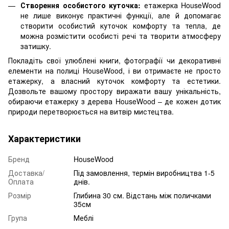
Створення особистого куточка:
етажерка HouseWood
не лише виконує практичні функції, але й допомагає
створити особистий куточок комфорту та тепла, де
можна розмістити особисті речі та творити атмосферу
затишку.
Покладіть свої улюблені книги, фотографії чи декоративні
елементи на полиці HouseWood, і ви отримаєте не просто
етажерку, а власний куточок комфорту та естетики.
Дозвольте вашому простору виражати вашу унікальність,
обираючи етажерку з дерева HouseWood – де кожен дотик
природи перетворюється на витвір мистецтва.
Характеристики
Бренд
HouseWood
Доставка/
Під замовлення, термін виробництва 1-5
Оплата
днів.
Розмір
Глибина 30 см. Відстань між поличками
35см
Група
Меблі