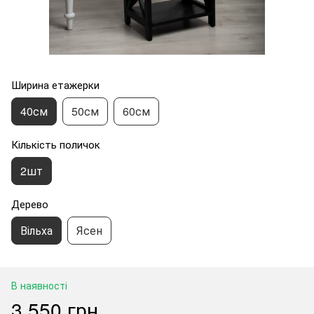
Ширина етажерки
40см
50см
60см
Кількість поличок
2шт
Дерево
Вільха
Ясен
В наявності
3 550 грн