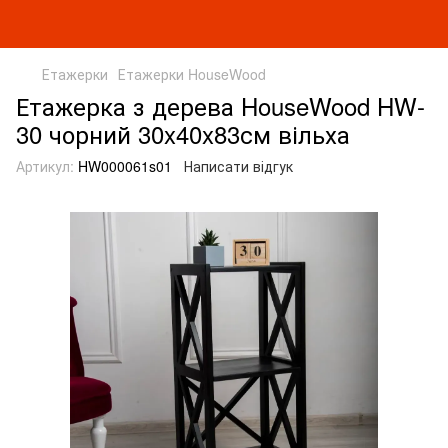
Етажерки
Етажерки HouseWood
Етажерка з дерева HouseWood HW-
30 чорний 30x40x83см вільха
Артикул:
HW000061s01
Написати відгук