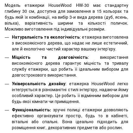
Модель етажерки HouseWood HW-30 має стандартну
глибину 30 см, доступна для замовлення в 15 кольорах та
будь якій їх комбінації, на вибір 3-и вида дерева (дуб, ясень,
вільха), варіативність ширини та кількості поличок.
Можливо виготовлення під індивідуальні розміри.
Натуральність та екологічність
: етажерка виготовлена
з високоякісного дерева, що надає не лише естетичний,
але й екологічно чистий характер вашому інтер'єру.
Міцність та довговічність
: використання
високоякісного дерева гарантує міцність та тривалу
службу етажерки, що робить її ідеальним вибором для
довгострокового використання.
Універсальність дизайну
: етажерка HouseWood легко
інтегрується в різноманітні стилі інтер'єру, надаючи йому
особливий характер. Це робить її відмінним вибором для
будь-якої кімнати чи приміщення.
Функціональність:
зручні полиці етажерки дозволяють
ефективно організувати простір, будь то в кабінеті,
вітальні або спальні. Вона ідеально підходить для
розміщення книг, декоративних предметів або рослин.