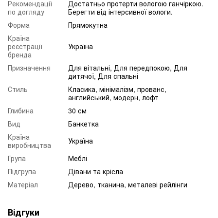
Рекомендації
Достатньо протерти вологою ганчіркою.
по догляду
Берегти від інтерсивної вологи.
Форма
Прямокутна
Країна
реєстрації
Україна
бренда
Призначення
Для вітальні, Для передпокою, Для
дитячої, Для спальні
Стиль
Класика, мінімалізм, прованс,
английський, модерн, лофт
Глибина
30 см
Вид
Банкетка
Країна
Україна
виробництва
Група
Меблі
Підгрупа
Дівани та крісла
Матеріал
Дерево, тканина, металеві рейлінги
Відгуки