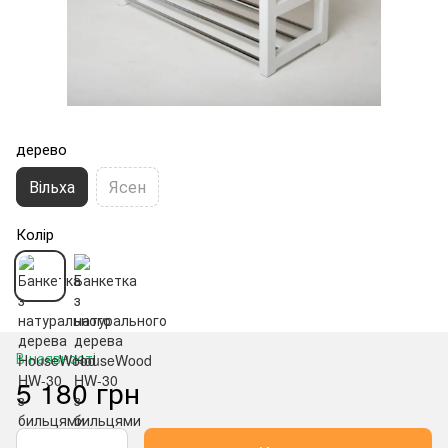
дерево
Вільха
Ясен
Колір
В наявності
5 180 грн