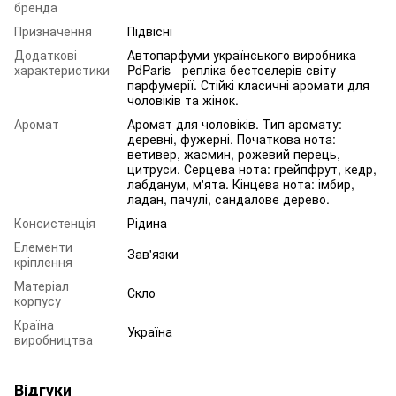
бренда
Призначення
Підвісні
Додаткові
Автопарфуми українського виробника
характеристики
PdParis - репліка бестселерів світу
парфумерії. Стійкі класичні аромати для
чоловіків та жінок.
Аромат
Аромат для чоловіків. Тип аромату:
деревні, фужерні. Початкова нота:
ветивер, жасмин, рожевий перець,
цитруси. Серцева нота: грейпфрут, кедр,
лабданум, м'ята. Кінцева нота: імбир,
ладан, пачулі, сандалове дерево.
Консистенція
Рідина
Елементи
Зав'язки
кріплення
Матеріал
Скло
корпусу
Країна
Україна
виробництва
Відгуки