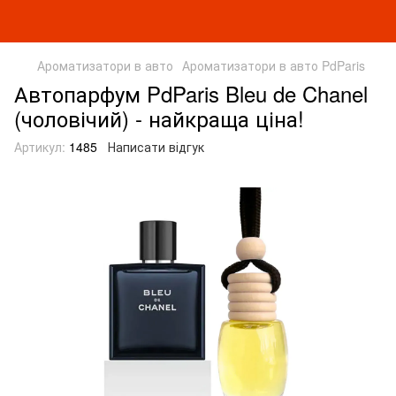
Ароматизатори в авто
Ароматизатори в авто PdParis
Автопарфум PdParis Bleu de Chanel
(чоловічий) - найкраща ціна!
Артикул:
1485
Написати відгук