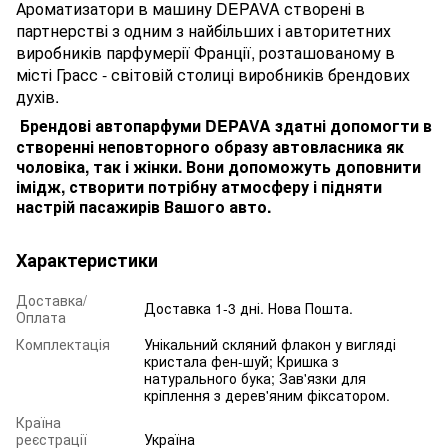
Ароматизатори в машину DEPAVA створені в
партнерстві з одним з найбільших і авторитетних
виробників парфумерії Франції, розташованому в
місті Грасс - світовій столиці виробників брендових
духів.
Брендові автопарфуми DEPAVA здатні допомогти в
створ
енні неповторного образу а
втовласника як
чоловіка, так і жінки. Вони допоможуть доповнити
імідж, створити потрібну атмосферу і підняти
настрій пасажирів Вашого авто.
Характеристики
Доставка/
Доставка 1-3 дні. Нова Пошта.
Оплата
Комплектація
Унікальний скляний флакон у вигляді
кристала фен-шуй; Кришка з
натурального бука; Зав'язки для
кріплення з дерев'яним фіксатором.
Країна
реєстрації
Україна