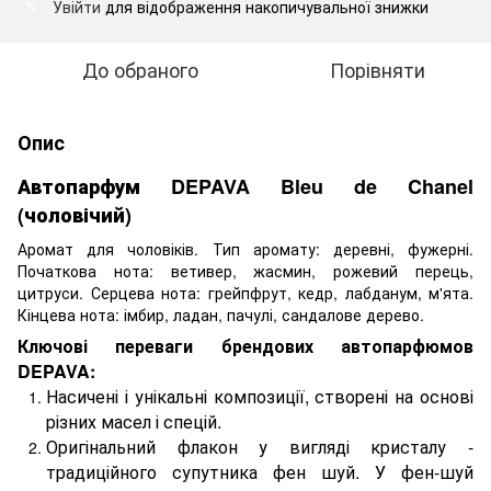
Увійти
для відображення накопичувальної знижки
%
До обраного
Порівняти
Опис
Автопарфум DEPAVA Bleu de Chanel
(чоловічий)
Аромат для чоловіків. Тип аромату: деревні, фужерні.
Початкова нота: ветивер, жасмин, рожевий перець,
цитруси. Серцева нота: грейпфрут, кедр, лабданум, м'ята.
Кінцева нота: імбир, ладан, пачулі, сандалове дерево.
Ключові переваги брендових автопарфюмов
DEPAVA:
Насичені і унікальні композиції, створені на основі
різних масел і спецій.
Оригінальний флакон у вигляді кристалу -
традиційного супутника фен шуй. У фен-шуй