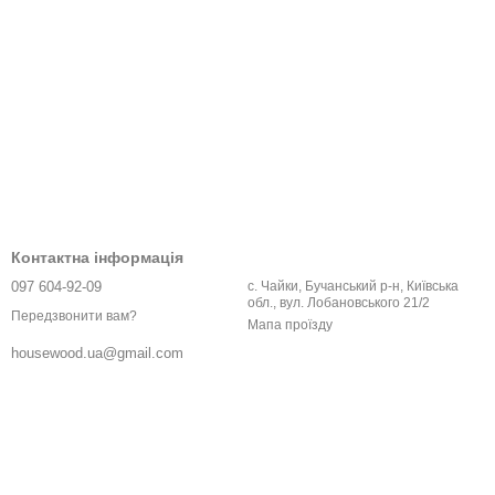
Контактна інформація
097 604-92-09
с. Чайки, Бучанський р-н, Київська
обл., вул. Лобановського 21/2
Передзвонити вам?
Мапа проїзду
housewood.ua@gmail.com