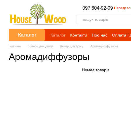
Перейти до основного контенту
097 604-92-09
Передзво
Каталог
Каталог
Контакти
Про нас
Оплата і 
Головна
Товари для дому
Декор для дому
Аромадиффузоры
Аромадиффузоры
Немає товарів